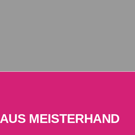
ALVE, ARNSBERG, WERL, SOES
ÄDTE IN DER UMGEBUNG
 AUS MEISTER­HAND