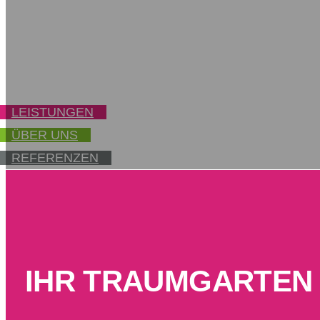
IHR PARTNER IN SUNDERN, B
LIPPSTADT UND WEITERE ST
LEISTUNGEN
ÜBER UNS
REFERENZEN
IHR TRAUM­GARTEN